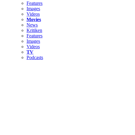
Features
Images
Videos
Movies
News
Kritiken
Features
Images
Videos
TV
Podcasts