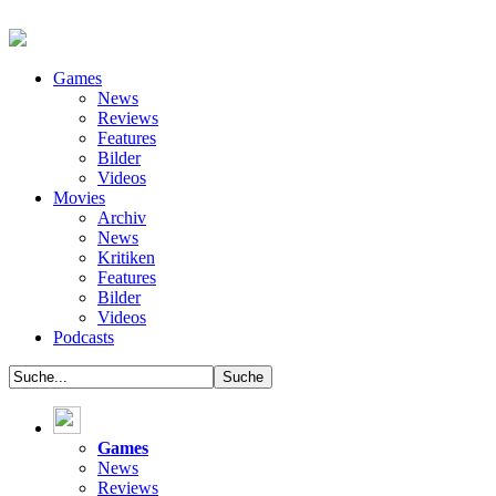
Games
News
Reviews
Features
Bilder
Videos
Movies
Archiv
News
Kritiken
Features
Bilder
Videos
Podcasts
Games
News
Reviews