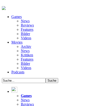
Games
News
Reviews
Features
Bilder
Videos
Movies
Archiv
News
Kritiken
Features
Bilder
Videos
Podcasts
Games
News
Reviews