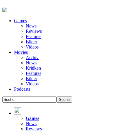
Games
News
Reviews
Features
Bilder
Videos
Movies
Archiv
News
Kritiken
Features
Bilder
Videos
Podcasts
Games
News
Reviews