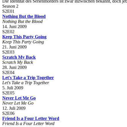
Die Identität des Serienmörders ist zwar inzwischen bekannt, doch jetzt
Season 2
S2E01
Nothing But the Blood
Nothing But the Blood
14. Juni 2009
S2E02
Keep This Party Going
Keep This Party Going
21. Juni 2009
S2E03
Scratch My Back
Scratch My Back
28. Juni 2009
S2E04
Let's Take a Trip Together
Let's Take a Trip Together
5. Juli 2009
S2E05
Never Let Me Go
Never Let Me Go
12. Juli 2009
S2E06
Friend Is a Four Letter Word
Friend Is a Four Letter Word