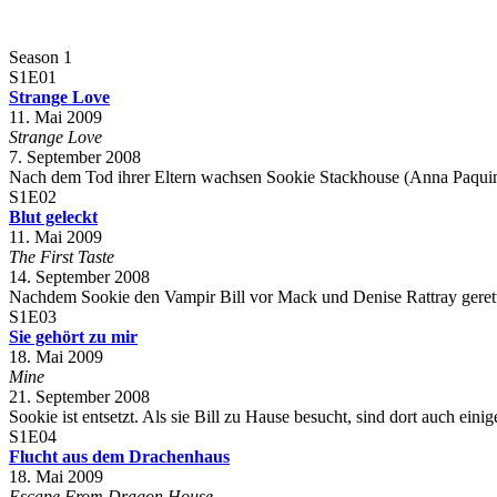
Season 1
S1E01
Strange Love
11. Mai 2009
Strange Love
7. September 2008
Nach dem Tod ihrer Eltern wachsen Sookie Stackhouse (Anna Paquin) 
S1E02
Blut geleckt
11. Mai 2009
The First Taste
14. September 2008
Nachdem Sookie den Vampir Bill vor Mack und Denise Rattray gerettet ha
S1E03
Sie gehört zu mir
18. Mai 2009
Mine
21. September 2008
Sookie ist entsetzt. Als sie Bill zu Hause besucht, sind dort auch e
S1E04
Flucht aus dem Drachenhaus
18. Mai 2009
Escape From Dragon House