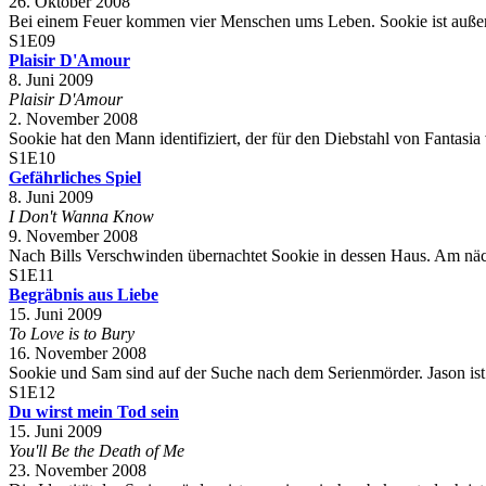
26. Oktober 2008
Bei einem Feuer kommen vier Menschen ums Leben. Sookie ist außer sic
S1E09
Plaisir D'Amour
8. Juni 2009
Plaisir D'Amour
2. November 2008
Sookie hat den Mann identifiziert, der für den Diebstahl von Fantasia
S1E10
Gefährliches Spiel
8. Juni 2009
I Don't Wanna Know
9. November 2008
Nach Bills Verschwinden übernachtet Sookie in dessen Haus. Am nächst
S1E11
Begräbnis aus Liebe
15. Juni 2009
To Love is to Bury
16. November 2008
Sookie und Sam sind auf der Suche nach dem Serienmörder. Jason ist si
S1E12
Du wirst mein Tod sein
15. Juni 2009
You'll Be the Death of Me
23. November 2008