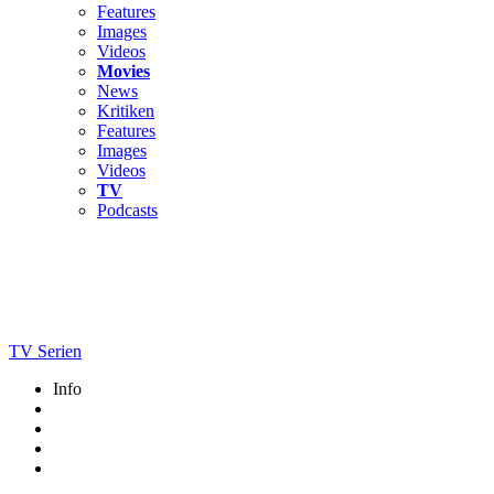
Features
Images
Videos
Movies
News
Kritiken
Features
Images
Videos
TV
Podcasts
TV Serien
Info