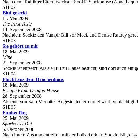
Nach dem Tod ihrer Eltern wachsen Sookie Stackhouse (Anna Paquin) 
S1E02
Blut geleckt
11. Mai 2009
The First Taste
14. September 2008
Nachdem Sookie den Vampir Bill vor Mack und Denise Rattray gerettet ha
S1E03
Sie gehört zu mir
18. Mai 2009
Mine
21. September 2008
Sookie ist entsetzt. Als sie Bill zu Hause besucht, sind dort auch e
S1E04
Flucht aus dem Drachenhaus
18. Mai 2009
Escape From Dragon House
28. September 2008
Als eine von Sam Merlottes Angestellten ermordet wird, verdächtigt die
S1E05
Funkenflug
25. Mai 2009
Sparks Fly Out
5. Oktober 2008
Nach ihrem Zusammentreffen mit der Polizei erklärt Sookie Bill, dass