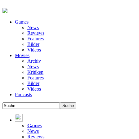
Games
News
Reviews
Features
Bilder
Videos
Movies
Archiv
News
Kritiken
Features
Bilder
Videos
Podcasts
Games
News
Reviews