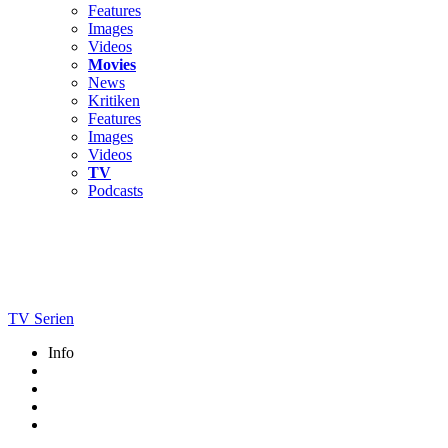
Features
Images
Videos
Movies
News
Kritiken
Features
Images
Videos
TV
Podcasts
TV Serien
Info