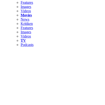
Features
Images
Videos
Movies
News
Kritiken
Features
Images
Videos
TV
Podcasts