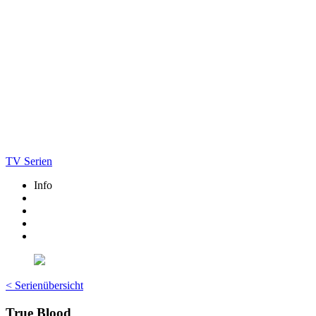
TV Serien
Info
< Serienübersicht
True Blood