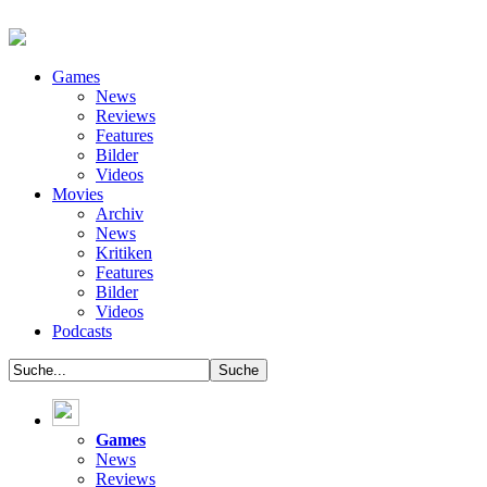
Games
News
Reviews
Features
Bilder
Videos
Movies
Archiv
News
Kritiken
Features
Bilder
Videos
Podcasts
Games
News
Reviews