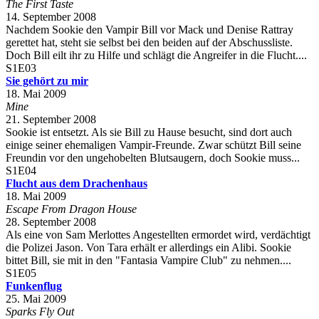
The First Taste
14. September 2008
Nachdem Sookie den Vampir Bill vor Mack und Denise Rattray
gerettet hat, steht sie selbst bei den beiden auf der Abschussliste.
Doch Bill eilt ihr zu Hilfe und schlägt die Angreifer in die Flucht....
S1E03
Sie gehört zu mir
18. Mai 2009
Mine
21. September 2008
Sookie ist entsetzt. Als sie Bill zu Hause besucht, sind dort auch
einige seiner ehemaligen Vampir-Freunde. Zwar schützt Bill seine
Freundin vor den ungehobelten Blutsaugern, doch Sookie muss...
S1E04
Flucht aus dem Drachenhaus
18. Mai 2009
Escape From Dragon House
28. September 2008
Als eine von Sam Merlottes Angestellten ermordet wird, verdächtigt
die Polizei Jason. Von Tara erhält er allerdings ein Alibi. Sookie
bittet Bill, sie mit in den "Fantasia Vampire Club" zu nehmen....
S1E05
Funkenflug
25. Mai 2009
Sparks Fly Out