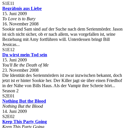
S1E11
Begräbnis aus Liebe
15. Juni 2009
To Love is to Bury
16. November 2008
Sookie und Sam sind auf der Suche nach dem Serienmörder. Jason
ist sich nicht sicher, ob er nach allem, was vorgefallen ist, seine
Beziehung mit Amy fortführen will. Unterdessen bringt Bill
Jessicas...
S1E12
Du wirst mein Tod sein
15. Juni 2009
You'll Be the Death of Me
23. November 2008
Die Identität des Serienmörders ist zwar inzwischen bekannt, doch
jetzt ist er hinter Sookie her. Der Killer jagt sie über einen Friedhof
in der Nähe von Bills Haus. Als der Vampir ihre Schreie hört...
Season 2
S2E01
Nothing But the Blood
Nothing But the Blood
14. Juni 2009
S2E02
Keep This Party Going
Keep This Party Going