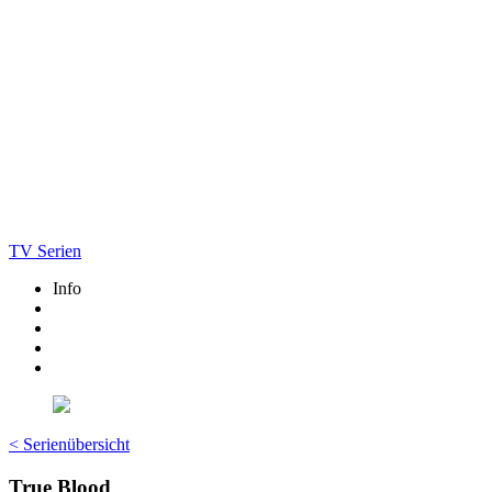
TV Serien
Info
< Serienübersicht
True Blood