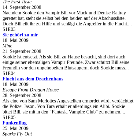
The First Taste
14. September 2008
Nachdem Sookie den Vampir Bill vor Mack und Denise Rattray
gerettet hat, steht sie selbst bei den beiden auf der Abschussliste.
Doch Bill eilt ihr zu Hilfe und schlägt die Angreifer in die Flucht....
S1E03
Sie gehört zu mir
18. Mai 2009
Mine
21. September 2008
Sookie ist entsetzt. Als sie Bill zu Hause besucht, sind dort auch
einige seiner ehemaligen Vampir-Freunde. Zwar schützt Bill seine
Freundin vor den ungehobelten Blutsaugern, doch Sookie muss...
S1E04
Flucht aus dem Drachenhaus
18. Mai 2009
Escape From Dragon House
28. September 2008
Als eine von Sam Merlottes Angestellten ermordet wird, verdächtigt
die Polizei Jason. Von Tara erhält er allerdings ein Alibi. Sookie
bittet Bill, sie mit in den "Fantasia Vampire Club" zu nehmen....
S1E05
Funkenflug
25. Mai 2009
Sparks Fly Out