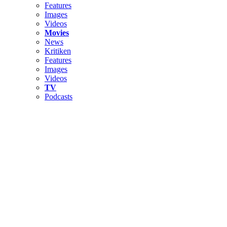
Features
Images
Videos
Movies
News
Kritiken
Features
Images
Videos
TV
Podcasts