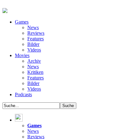
Games
News
Reviews
Features
Bilder
Videos
Movies
Archiv
News
Kritiken
Features
Bilder
Videos
Podcasts
Games
News
Reviews