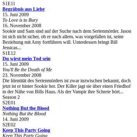
S1E11
Begräbnis aus Liebe
15. Juni 2009
To Love is to Bury
16. November 2008
Sookie und Sam sind auf der Suche nach dem Serienmörder. Jason
ist sich nicht sicher, ob er nach allem, was vorgefallen ist, seine
Beziehung mit Amy fortführen will. Unterdessen bringt Bill
Jessicas...
S1E12
Du wirst mein Tod sein
15. Juni 2009
You'll Be the Death of Me
23. November 2008
Die Identität des Serienmörders ist zwar inzwischen bekannt, doch
jetzt ist er hinter Sookie her. Der Killer jagt sie über einen Friedhof
in der Nähe von Bills Haus. Als der Vampir ihre Schreie hört...
Season 2
S2E01
Nothing But the Blood
Nothing But the Blood
14. Juni 2009
S2E02
Keep This Party Going
Keep This Party Going