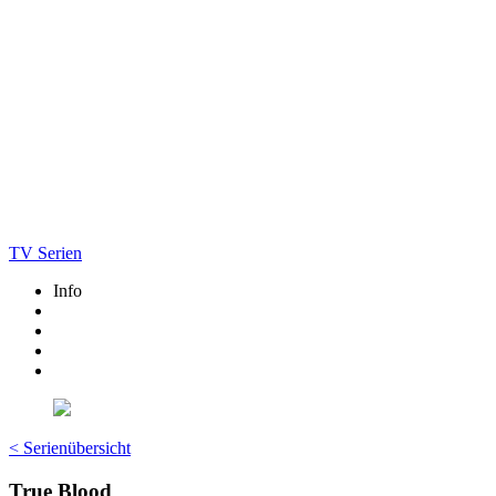
TV Serien
Info
< Serienübersicht
True Blood