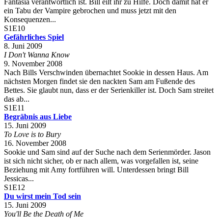
Fantasia verantwortlich ist. Bill eilt ihr zu Hilfe. Doch damit hat er
ein Tabu der Vampire gebrochen und muss jetzt mit den
Konsequenzen...
S1E10
Gefährliches Spiel
8. Juni 2009
I Don't Wanna Know
9. November 2008
Nach Bills Verschwinden übernachtet Sookie in dessen Haus. Am
nächsten Morgen findet sie den nackten Sam am Fußende des
Bettes. Sie glaubt nun, dass er der Serienkiller ist. Doch Sam streitet
das ab...
S1E11
Begräbnis aus Liebe
15. Juni 2009
To Love is to Bury
16. November 2008
Sookie und Sam sind auf der Suche nach dem Serienmörder. Jason
ist sich nicht sicher, ob er nach allem, was vorgefallen ist, seine
Beziehung mit Amy fortführen will. Unterdessen bringt Bill
Jessicas...
S1E12
Du wirst mein Tod sein
15. Juni 2009
You'll Be the Death of Me