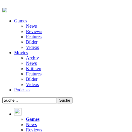
Games
News
Reviews
Features
Bilder
Videos
Movies
Archiv
News
Kritiken
Features
Bilder
Videos
Podcasts
Games
News
Reviews