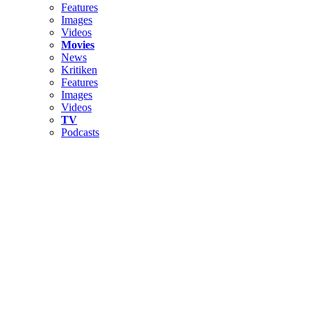
Features
Images
Videos
Movies
News
Kritiken
Features
Images
Videos
TV
Podcasts