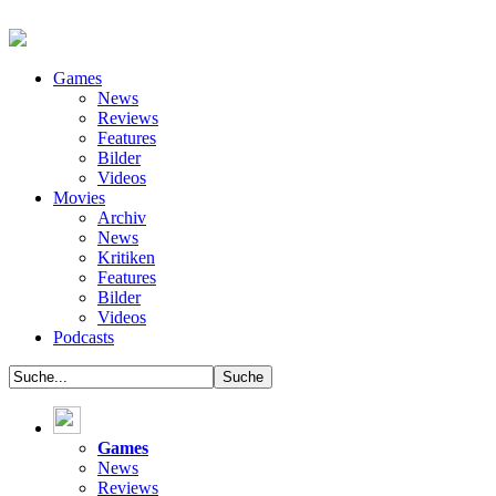
Games
News
Reviews
Features
Bilder
Videos
Movies
Archiv
News
Kritiken
Features
Bilder
Videos
Podcasts
Games
News
Reviews