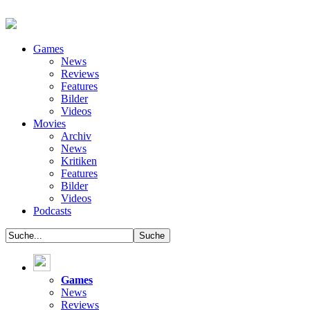
Games
News
Reviews
Features
Bilder
Videos
Movies
Archiv
News
Kritiken
Features
Bilder
Videos
Podcasts
Games
News
Reviews